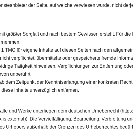
iensteanbieter der Seite, auf welche verwiesen wurde, nicht derje
 mit größter Sorgfalt und nach bestem Gewissen erstellt. Für die R
bernehmen.
 1 TMG für eigene Inhalte auf diesen Seiten nach den allgemei
nicht verpflichtet, übermittelte oder gespeicherte fremde Info
idrige Tätigkeit hinweisen. Verpflichtungen zur Entfernung od
rvon unberührt.
t ab dem Zeitpunkt der Kenntniserlangung einer konkreten Rec
diese Inhalte unverzüglich entfernen.
nhalte und Werke unterliegen dem deutschen Urheberrecht (https
k is external))
. Die Vervielfältigung, Bearbeitung, Verbreitung u
t des Urhebers außerhalb der Grenzen des Urheberrechtes bedürf