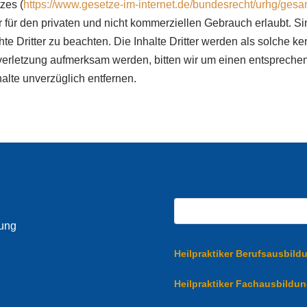
zes (
https://www.gesetze-im-internet.de/bundesrecht/urhg/gesamt
für den privaten und nicht kommerziellen Gebrauch erlaubt. Sin
hte Dritter zu beachten. Die Inhalte Dritter werden als solche k
tsverletzung aufmerksam werden, bitten wir um einen entsprec
alte unverzüglich entfernen.
dung
Heilpraktiker Berufsausbild
Heilpraktiker Fachausbildu