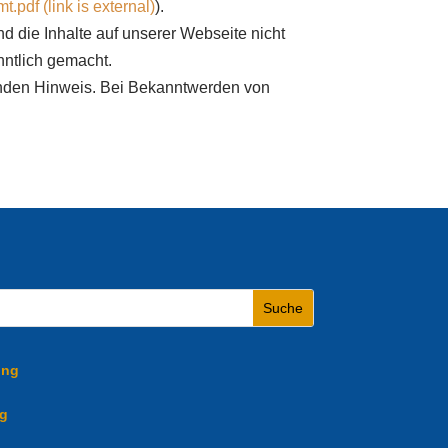
.pdf (link is external)
).
d die Inhalte auf unserer Webseite nicht
enntlich gemacht.
henden Hinweis. Bei Bekanntwerden von
ung
ng