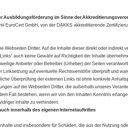
er Ausbildungsförderung im Sinne der Akkreditierungsver
mi EuroCert GmbH, von der DAKKS akkreditierende Zertifizieru
 Webseiten Dritter. Auf die Inhalte dieser direkt oder indirekt
n Links“ auch keine Gewähr auf Richtigkeit der Inhalte übernehm
eweilige Anbieter oder Betreiber (Urheber) der Seiten verantwortl
 Linksetzung auf eventuelle Rechtsverstöße überprüft und ware
tliche Überprüfung der externen Links ist ohne konkrete Anhalt
nkungen auf die Webseiten Dritter, die außerhalb unseres Veran
n dem Fall bestehen, wenn wir von den Inhalten Kenntnis erlang
idriger Inhalte zu verhindern.
uch innerhalb des eigenen Internetauftrittes
e Inhalte und insbesondere für Schäden, die aus der Nutzung ode