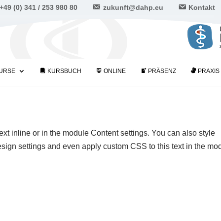
+49 (0) 341 / 253 980 80
zukunft@dahp.eu
Kontakt
URSE
KURSBUCH
ONLINE
PRÄSENZ
PRAXIS
ext inline or in the module Content settings. You can also style
esign settings and even apply custom CSS to this text in the mo