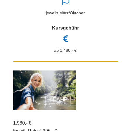

jeweils März/Oktober
Kursgebühr

ab 1.480,- €
1.980,- €
5x mtl. Rate à 396,- €