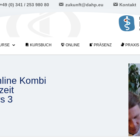
+49 (0) 341 / 253 980 80
zukunft@dahp.eu
Kontakt
URSE
KURSBUCH
ONLINE
PRÄSENZ
PRAXIS
line Kombi
zeit
s 3