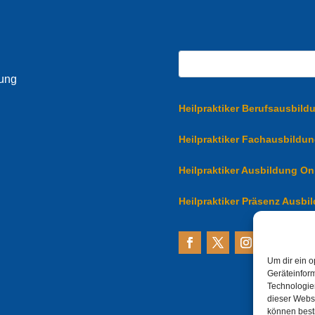
dung
Heilpraktiker Berufsausbild
Heilpraktiker Fachausbildu
Heilpraktiker Ausbildung On
Heilpraktiker Präsenz Ausbi
Um dir ein o
Geräteinfor
Technologien
dieser Websi
können best