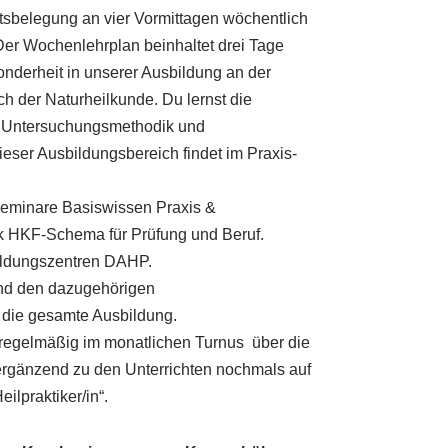
htsbelegung an vier Vormittagen wöchentlich
Der Wochenlehrplan beinhaltet drei Tage
onderheit in unserer Ausbildung an der
h der Naturheilkunde. Du lernst die
e Untersuchungsmethodik und
eser Ausbildungsbereich findet im Praxis-
Seminare Basiswissen Praxis &
 HKF-Schema für Prüfung und Beruf.
bildungszentren DAHP.
und den dazugehörigen
h die gesamte Ausbildung.
t regelmäßig im monatlichen Turnus über die
 ergänzend zu den Unterrichten nochmals auf
ilpraktiker/in“.