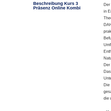
Beschreibung Kurs 3
Der 
Präsenz Online Kombi
in E
Theo
DAHP
pra
Befu
Umfe
Enth
Nat
Der 
Das 
Unte
Die 
gesa
die 