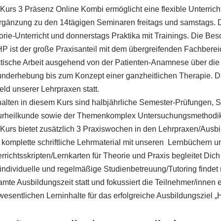
Kurs 3 Präsenz Online Kombi ermöglicht eine flexible Unterric
rgänzung zu den 14tägigen Seminaren freitags und samstags. 
rie-Unterricht und donnerstags Praktika mit Trainings. Die Bes
 ist der große Praxisanteil mit dem übergreifenden Fachbereic
ktische Arbeit ausgehend von der Patienten-Anamnese über di
nderhebung bis zum Konzept einer ganzheitlichen Therapie. Di
ld unserer Lehrpraxen statt.
alten in diesem Kurs sind halbjährliche Semester-Prüfungen, 
urheilkunde sowie der Themenkomplex Untersuchungsmethodik
Kurs bietet zusätzlich 3 Praxiswochen in den Lehrpraxen/Aus
komplette schriftliche Lehrmaterial mit unseren Lernbüchern 
rrichtsskripten/Lernkarten für Theorie und Praxis begleitet Dic
individuelle und regelmäßige Studienbetreuung/Tutoring finde
mte Ausbildungszeit statt und fokussiert die Teilnehmer/innen
wesentlichen Lerninhalte für das erfolgreiche Ausbildungsziel „He