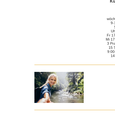
Ku
wöch
9-
Uh
Fr 1
Mi 17
3 Pr
15 
9:00
14