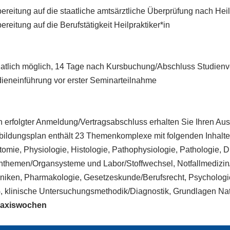
ereitung auf die staatliche amtsärztliche Überprüfung nach He
ereitung auf die Berufstätigkeit Heilpraktiker*in
atlich möglich, 14 Tage nach Kursbuchung/Abschluss Studienv
dieneinführung vor erster Seminarteilnahme
 erfolgter Anmeldung/Vertragsabschluss erhalten Sie Ihren Au
bildungsplan enthält 23 Themenkomplexe mit folgenden Inhalte
omie, Physiologie, Histologie, Pathophysiologie, Pathologie, D
themen/Organsysteme und Labor/Stoffwechsel, Notfallmedizin/Er
niken, Pharmakologie, Gesetzeskunde/Berufsrecht, Psychologie/
, klinische Untersuchungsmethodik/Diagnostik, Grundlagen Natu
raxiswochen