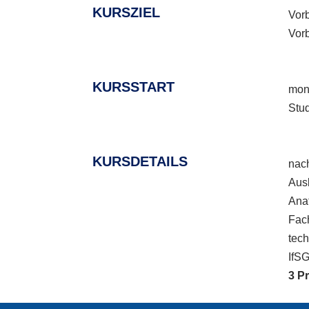
KURSZIEL
Vorb
Vorb
KURSSTART
mon
Stu
KURSDETAILS
nach
Aus
Anat
Fach
tech
IfSG
3 P