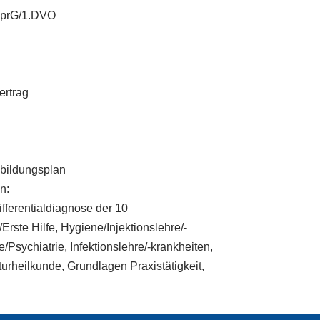
ilprG/1.DVO
ertrag
sbildungsplan
n:
ifferentialdiagnose der 10
ste Hilfe, Hygiene/Injektionslehre/-
Psychiatrie, Infektionslehre/-krankheiten,
rheilkunde, Grundlagen Praxistätigkeit,