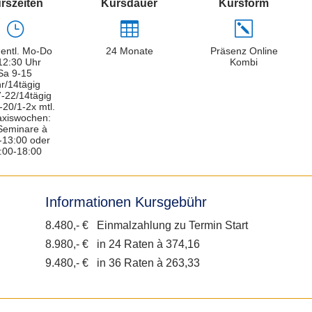
rszeiten
Kursdauer
Kursform
}

k
entl. Mo-Do
24 Monate
Präsenz Online
12:30 Uhr
Kombi
Sa 9-15
r/14tägig
7-22/14tägig
-20/1-2x mtl.
axiswochen:
Seminare à
-13:00 oder
:00-18:00
Informationen Kursgebühr
8.480,- € Einmalzahlung zu Termin Start
8.980,- € in 24 Raten à 374,16
9.480,- € in 36 Raten à 263,33